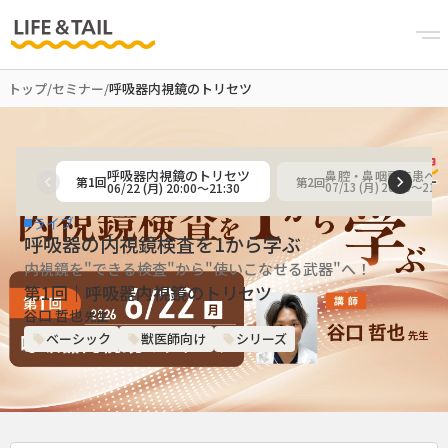
トップ
/
セミナー
/
呼吸器内視鏡のトリセツ
呼吸器内視鏡のトリセツ
第
1
回
第
2
回
06/22 (月) 20:00〜21:30
07/13 (月) 20:00〜21:3
ライブ
呼吸器の内視鏡検査を1から学ぶ
内視鏡を"できる検査"から"使いこなせる武器"へ！
第1回｜呼吸器内視鏡のトリセツ
谷口 哲也
先生
ベーシック
獣医師向け
シリーズ