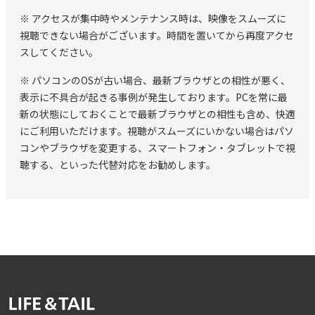
※ アクセスが集中時やメンテナンス時は、映像をスムーズに
■ハンドアウトについて
視聴できない場合がございます。時間を置いてから再度アクセ
スしてください。
配信当日13：00以降、視聴ページ内よりダウンロードが可
※ パソコンのOSが古い場合、最新ブラウザとの相性が悪く、
能です
表示に不具合が起きる事例が発生しております。PCを常に最
新の状態にしておくことで最新ブラウザとの相性も含め、快適
■アーカイブ配信について
にご利用いただけます。視聴がスムーズにいかない場合はパソ
コンやブラウザを変更する、スマートフォン・タブレットで視
配信終了後7営業日より配信開始予定（60日間）
聴する、といった代替対応をお勧めします。