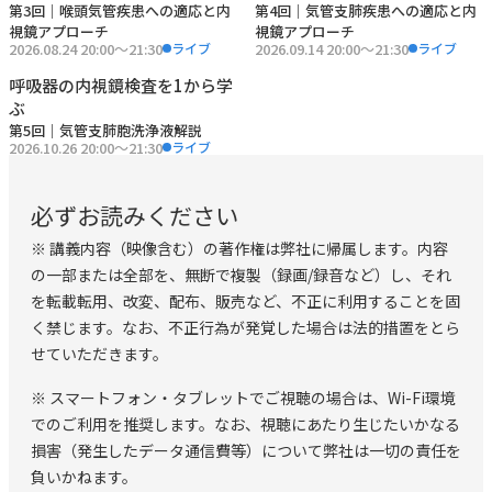
第
3
回｜
喉頭気管疾患への適応と内
第
4
回｜
気管支肺疾患への適応と内
└「見えた」だけで終わらせず、鑑別診断をどう絞るかを体
視鏡アプローチ
視鏡アプローチ
2026.08.24 20:00〜21:30
2026.09.14 20:00〜21:30
ライブ
ライブ
系的に考える
呼吸器の内視鏡検査を1から学
ぶ
■こんな方にオススメ！
第
5
回｜
気管支肺胞洗浄液解説
2026.10.26 20:00〜21:30
ライブ
・ 呼吸器内視鏡をこれから導入したいが、適応に迷ってい
る先生
必ずお読みください
└「とりあえずやってみる」ではなく、症例ごとに検査の必
※ 講義内容（映像含む）の著作権は弊社に帰属します。内容
要性を判断できる軸を持ちたい方
の一部または全部を、無断で複製（録画/録音など）し、それ
を転載転用、改変、配布、販売など、不正に利用することを固
・ 内視鏡は行っているが、所見の解釈に自信がない先生
く禁じます。なお、不正行為が発覚した場合は法的措置をとら
└正常と異常の違いを言語化し、診断につなげる思考プロセ
せていただきます。
スを整理したい方
※ スマートフォン・タブレットでご視聴の場合は、Wi-Fi環境
・ BALを実施しているが、結果の読み方に不安がある先生
でのご利用を推奨します。なお、視聴にあたり生じたいかなる
└細胞診の基本的な考え方、臨床との結び付け方を体系的に
損害（発生したデータ通信費等）について弊社は一切の責任を
負いかねます。
学びたい方