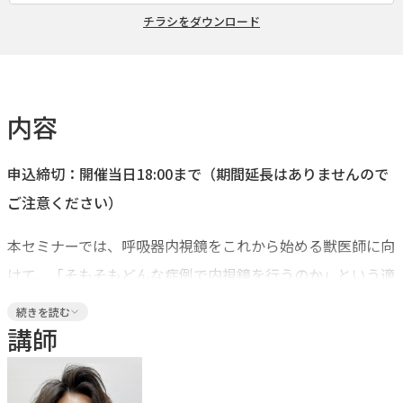
チラシをダウンロード
内容
申込締切：開催当日18:00まで（期間延長はありませんので
ご注意ください）
本セミナーでは、呼吸器内視鏡をこれから始める獣医師に向
けて、「そもそもどんな症例で内視鏡を行うのか」という適
応の整理から丁寧に解説します。鼻腔/喉頭/気管・気管支の
続きを読む
基本的な観察ポイント、正常と異常の見分け方、さらに気管
講師
支肺胞洗浄（BAL）の適応判断と結果の読み方まで、実際の
診療の流れに沿って体系的に整理。内視鏡を“できる検査”か