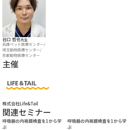
ら“使いこなせる武器”へと変える思考軸を提示します。
■セミナーのポイント
①内視鏡の「適応」を言語化できるようになる
谷口 哲也
先生
└どんな症例で内視鏡を行うべきか、逆に“やらなくてよい
兵庫ペット医療センター/
埼玉動物医療センター/
症例”は何かを整理し、検査選択の判断軸を明確にする
京都動物医療センター
主催
②正常像を基準に異常を読む
└鼻腔/喉頭/気管・気管支の正常構造を理解し、「何が異常
なのか」を論理的に説明できる力を養う
③ BALを“回収する”から“解釈する”へ
株式会社Life&Tail
└適応判断、回収手技のポイント、細胞診の基本的な読み方
関連セミナー
までを一連の流れで整理する
呼吸器の内視鏡検査を1から学
呼吸器の内視鏡検査を1から学
④ 内視鏡所見を診断につなげる思考プロセス
ぶ
ぶ