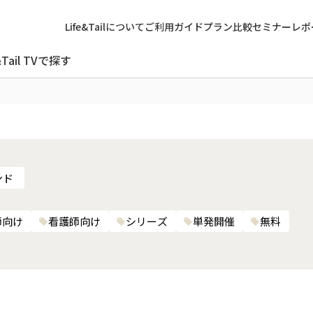
Life&Tailについて
ご利用ガイド
プラン比較
セミナーレポ
&Tail TVで探す
ンド
師向け
看護師向け
シリーズ
単発開催
無料