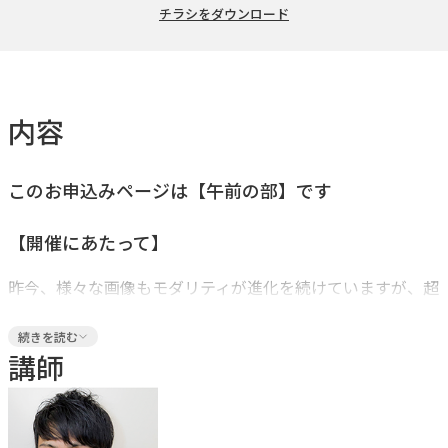
チラシをダウンロード
内容
このお申込みページは【午前の部】です
【開催にあたって】
昨今、様々な画像もモダリティが進化を続けていますが、超
音波診断装置（特にリニアプローブ）の分解能の高さは唯一
続きを読む
無二であり、ときにCT検査で視認、診断が困難な病変でさ
講師
え捉えることができます。今回は、リニアプローブの性能が
最大限に活かされる主要臓器を中心に実習を行います。ま
た、描出ができても着眼点が分からない、または異常所見に