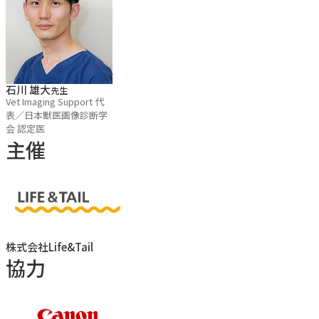
気付けなければ診断にこぎつけることはできません。実習の
予習動画では描出方法のみではなく、実症例の画像を交え
て、どこのどのような変化に注目すべきなのか、また異常像
をどのように解釈すべきなのかといった診断に直結する知識
石川 雄大
先生
Vet Imaging Support 代
面もサポートしたいと思います。
表／日本獣医画像診断学
会 認定医
主催
【こんな方にオススメ】
・抽出画像で満足している方
・実症例での診断に繋げたい方
・異常に気付く観察眼を身に着けたい方
株式会社Life&Tail
協力
【セミナーのポイント】
・リニアプローブに特化して学べる