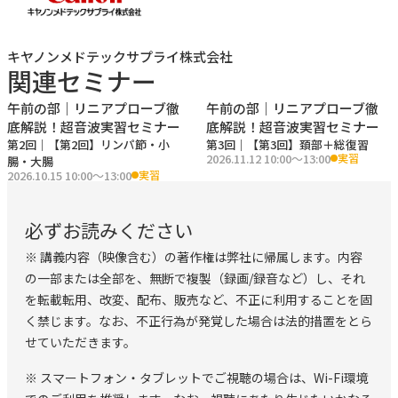
・予習動画で疾患の紹介も含めた解説
・正常像を意図的に観察できる
キヤノンメドテックサプライ株式会社
・３人１組３テーブルの超少人数スタイル
関連セミナー
午前の部｜リニアプローブ徹
午前の部｜リニアプローブ徹
【実習内容】
底解説！超音波実習セミナー
底解説！超音波実習セミナー
第
2
回｜
【第2回】リンパ節・小
第
3
回｜
【第3回】頚部＋総復習
＜テーマ1＞ 2026 9/10 （木）「胃･総胆管･膵臓」
2026.11.12 10:00〜13:00
実習
腸・大腸
2026.10.15 10:00〜13:00
実習
＜テーマ2＞ 2026 10/15 （木）「リンパ節･小腸･大腸」
＜テーマ3＞ 2026 11/12 （木）「頚部＋総復習」
必ずお読みください
※ 講義内容（映像含む）の著作権は弊社に帰属します。内容
の一部または全部を、無断で複製（録画/録音など）し、それ
を転載転用、改変、配布、販売など、不正に利用することを固
く禁じます。なお、不正行為が発覚した場合は法的措置をとら
せていただきます。
※ スマートフォン・タブレットでご視聴の場合は、Wi-Fi環境