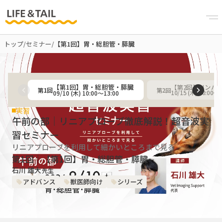
トップ
/
セミナー
/
【第1回】胃・総胆管・膵臓
【第1回】胃・総胆管・膵臓
【第2回】リンパ
第
1
回
第
2
回
09/10 (木) 10:00〜13:00
10/15 (木) 10:00〜1
実習
午前の部｜リニアプローブ徹底解説！超音波実
習セミナー
リニアプローブを利用して細かいところまで見る
第1回｜【第1回】胃・総胆管・膵臓
石川 雄大
先生
アドバンス
獣医師向け
シリーズ